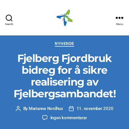
Search
Menu
Fjelbergsa
AS
Categories
NYHENDE
Fjelberg Fjordbruk
bidreg for å sikre
realisering av
Fjelbergsambandet!
By
Marianne Nordhus
11. november 2020
Post
Post
author
date
til
Ingen kommentarar
Fjelberg