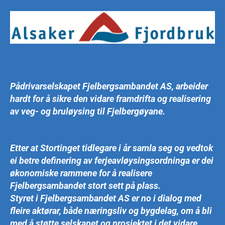
Fjordbruk
bidreg
for
å
sikre
realisering
av
Fjelbergsambandet!
Pådrivarselskapet Fjelbergsambandet AS, arbeider
hardt for å sikre den vidare framdrifta og realisering
av veg- og bruløysing til Fjelbergøyane.
Etter at Stortinget tidlegare i år samla seg og vedtok
ei betre definering av ferjeavløysingsordninga er dei
økonomiske rammene for å realisere
Fjelbergsambandet stort sett på plass.
Styret i Fjelbergsambandet AS er no i dialog med
fleire aktørar, både næringsliv og bygdelag, om å bli
med å støtte selskapet og prosjektet i det vidare